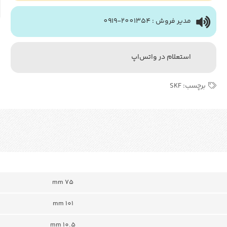
مدیر فروش : 2001354-0919
استعلام در واتس‌اپ
برچسب:
SKF
75 mm
101 mm
10.5 mm