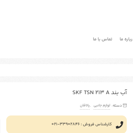
باره ما
تماس با ما
آب بند SKF TSN 213 A
لوازم جانبی
یاتاقان
دسته:
,
کارشناس فروش : 33902846-021