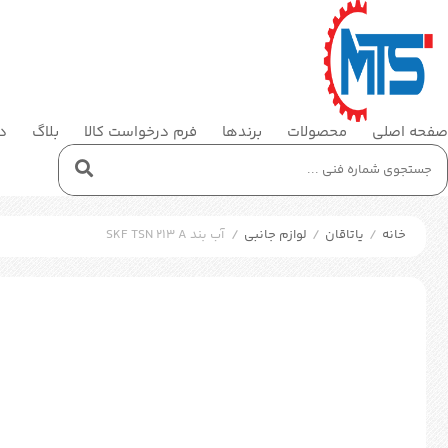
صفحه اصلی
محصولات
برندها
فرم درخواست کالا
بلاگ
در
خانه
/
یاتاقان
/
لوازم جانبی
/
آب بند SKF TSN 213 A