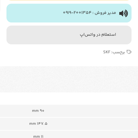
مدیر فروش : 2001354-0919
استعلام در واتس‌اپ
برچسب:
SKF
90 mm
147.5 mm
11 mm