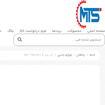
صفحه اصلی
محصولات
برندها
فرم درخواست کالا
بلاگ
در
خانه
/
یاتاقان
/
لوازم جانبی
/
آب بند SKF TSN 520 A