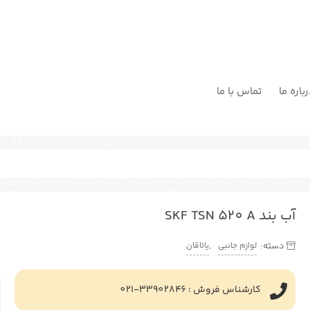
باره ما
تماس با ما
آب بند SKF TSN 520 A
لوازم جانبی
یاتاقان
دسته:
,
کارشناس فروش : 33902846-021