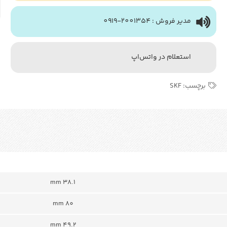
مدیر فروش : 2001354-0919
استعلام در واتس‌اپ
برچسب:
SKF
38.1 mm
80 mm
49.2 mm