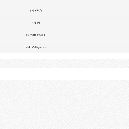
24.7 kN
19 kN
r/min 2800
محصولات SKF