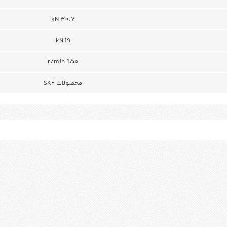
30.7 kN
19 kN
950 r/min
محصولات SKF