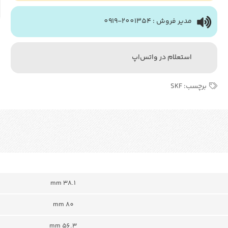
مدیر فروش : 2001354-0919
استعلام در واتس‌اپ
برچسب:
SKF
38.1 mm
80 mm
56.3 mm