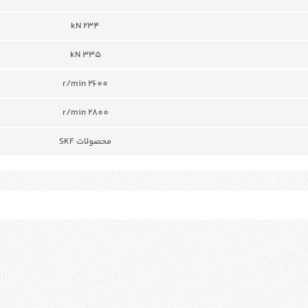
234 kN
335 kN
r/min 2600
r/min 2800
محصولات SKF