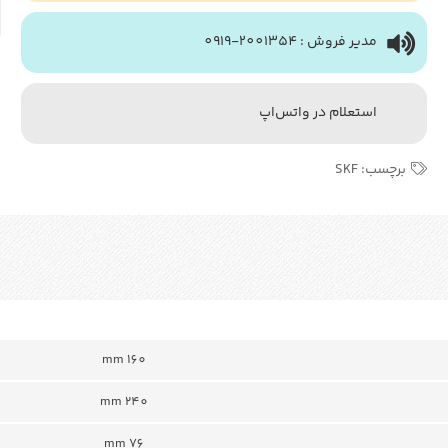
مدیر فروش : 2001354-0919
استعلام در واتس‌اپ
برچسب:
SKF
160 mm
240 mm
76 mm