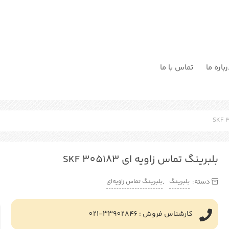
باره ما
تماس با ما
بلبرینگ تماس زاویه ای SKF 305183
بلبرینگ
بلبرینگ تماس زاویه‌ای
دسته:
,
کارشناس فروش : 33902846-021