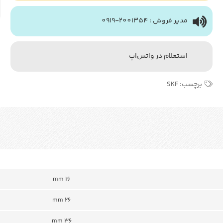
مدیر فروش : 2001354-0919
استعلام در واتس‌اپ
برچسب:
SKF
mm 16
mm 26
mm 36