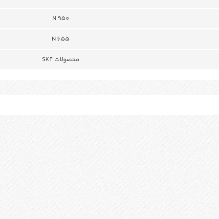
950 N
655 N
محصولات SKF