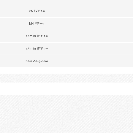
kN 17300
kN 4400
r/min 14400
r/min 13400
محصولات FAG