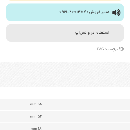
مدیر فروش : 2001354-0919
استعلام در واتس‌اپ
برچسب:
FAG
mm 25
mm 52
mm 18