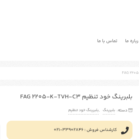
باره ما
تماس با ما
بلبرینگ خود تنظیم FAG 2205-K-TVH-C3
بلبرینگ
بلبرینگ خود تنظیم
دسته:
,
کارشناس فروش : 33902846-021