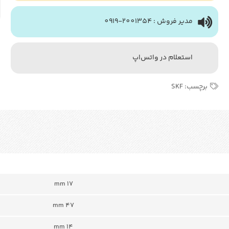
مدیر فروش : 2001354-0919
استعلام در واتس‌اپ
برچسب:
SKF
17 mm
47 mm
14 mm