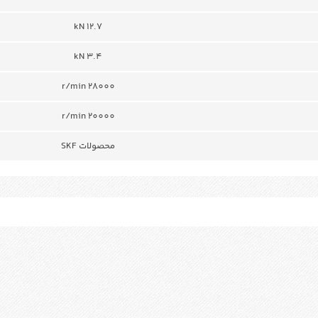
12.7 kN
3.4 kN
r/min 28000
20000 r/min
محصولات SKF