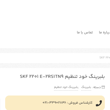
باره ما
تماس با ما
بلبرینگ خود تنظیم SKF 2201 E-2RS1TN9
بلبرینگ
بلبرینگ خود تنظیم
دسته:
,
کارشناس فروش : 33902846-021