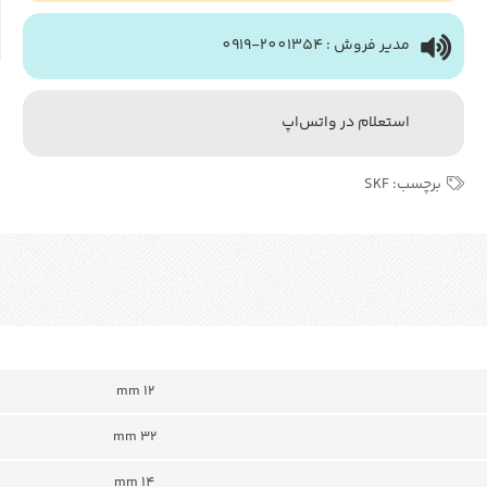
مدیر فروش : 2001354-0919
استعلام در واتس‌اپ
برچسب:
SKF
12 mm
32 mm
14 mm