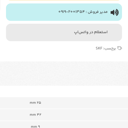
مدیر فروش : 2001354-0919
استعلام در واتس‌اپ
برچسب:
SKF
mm 25
mm 42
mm 9