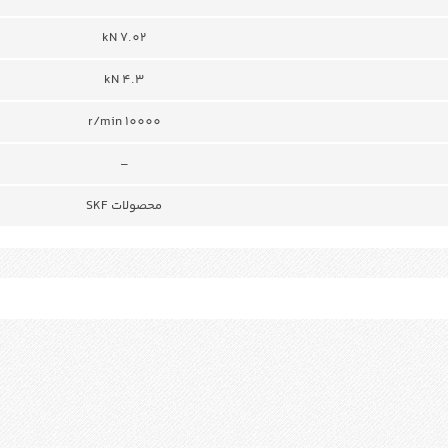
kN 7.02
kN 4.3
r/min 10000
–
محصولات SKF