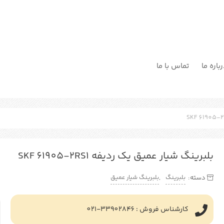
باره ما
تماس با ما
بلبرینگ شیار عمیق یک رديفه SKF 61905-2RS1
بلبرینگ
بلبرینگ شیار عمیق
دسته:
,
کارشناس فروش : 33902846-021