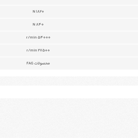
N 1820
N 840
r/min 54000
r/min 27500
محصولات FAG