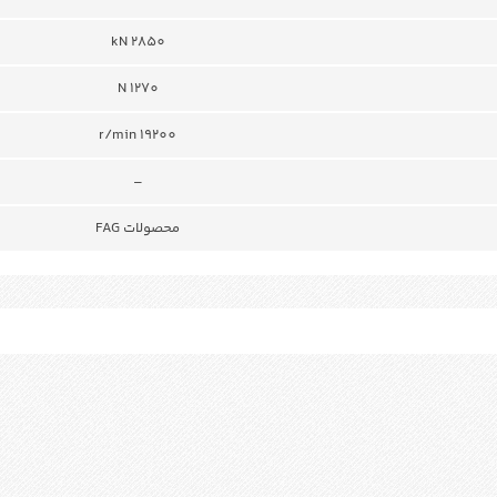
kN 2850
N 1270
r/min 19200
–
محصولات FAG