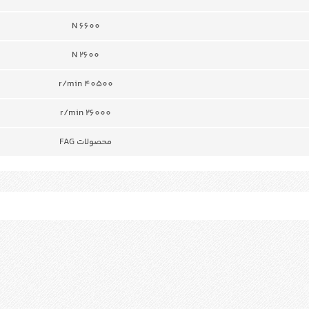
N 6600
N 2600
r/min 40500
r/min 26000
محصولات FAG