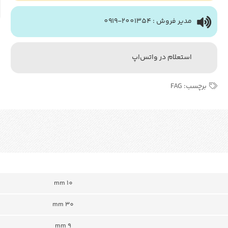
مدیر فروش : 2001354-0919
استعلام در واتس‌اپ
برچسب:
FAG
mm 10
mm 30
9 mm