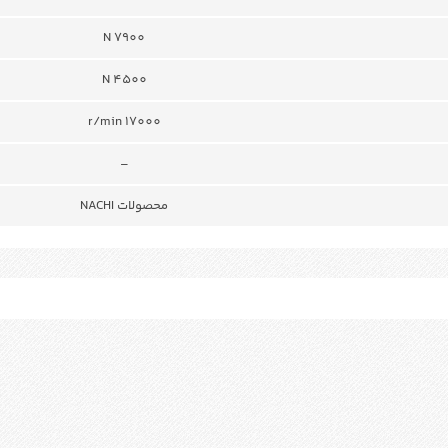
N 7900
N 4500
r/min 17000
–
محصولات NACHI