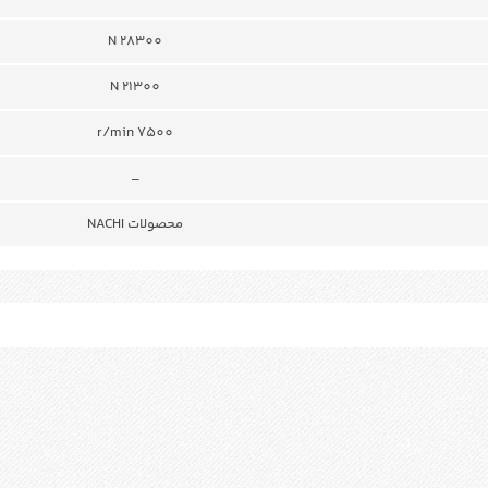
N 28300
N 21300
r/min 7500
–
محصولات NACHI