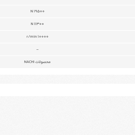
N 19500
N 11300
r/min 10000
–
محصولات NACHI