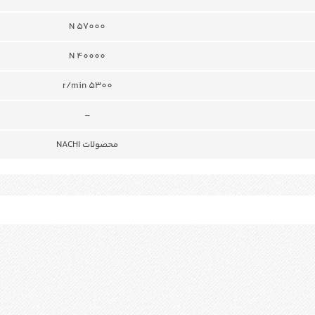
N 57000
N 40000
r/min 5300
–
محصولات NACHI