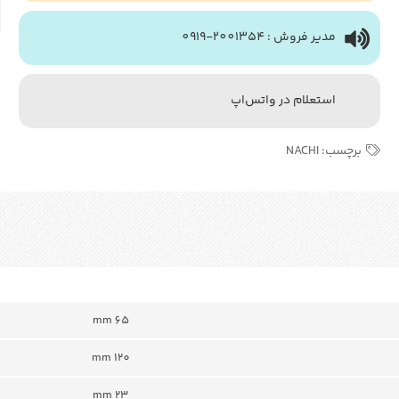
مدیر فروش : 2001354-0919
استعلام در واتس‌اپ
برچسب:
NACHI
mm 65
mm 120
mm 23