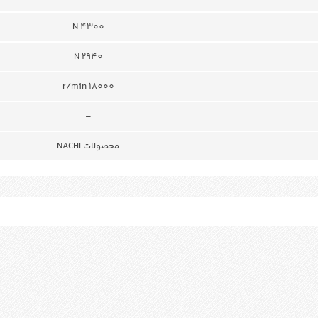
N 4300
N 2940
r/min 18000
–
محصولات NACHI