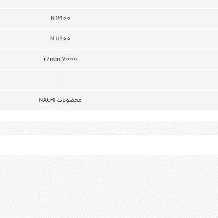
N 12100
N 11900
r/min 7000
–
محصولات NACHI