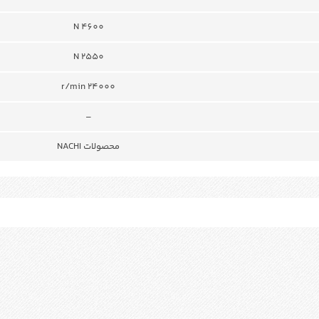
N 4600
N 2550
24000 r/min
–
محصولات NACHI