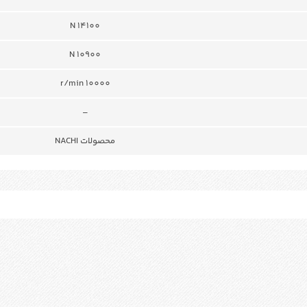
N 14100
N 10900
r/min 10000
–
محصولات NACHI