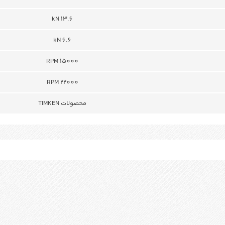
kN 13.6
kN 6.6
RPM 15000
RPM 22000
محصولات TIMKEN