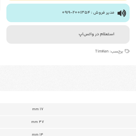
مدیر فروش : 2001354-0919
استعلام در واتس‌اپ
برچسب:
TimKen
mm 17
mm 47
mm 14