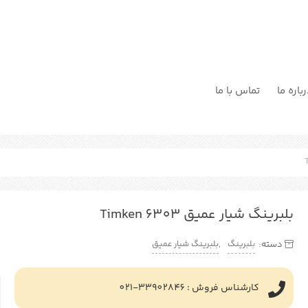
باره ما
تماس با ما
بلبرینگ شیار عمیق Timken 6303
بلبرینگ
بلبرینگ شیار عمیق
دسته:
,
کارشناس فروش : 33902846-021