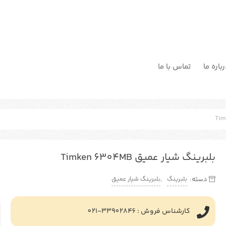
باره ما
تماس با ما
بلبرینگ شیار عمیق Timken 6304MB
بلبرینگ
بلبرینگ شیار عمیق
دسته:
,
کارشناس فروش : 33902846-021