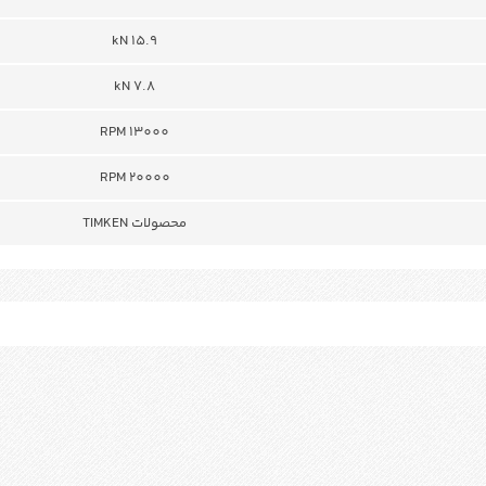
kN 15.9
kN 7.8
RPM 13000
RPM 20000
محصولات TIMKEN