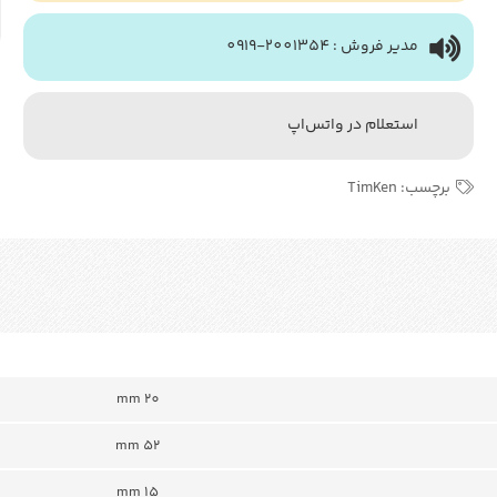
مدیر فروش : 2001354-0919
استعلام در واتس‌اپ
برچسب:
TimKen
mm 20
mm 52
mm 15