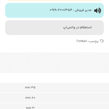
مدیر فروش : 2001354-0919
استعلام در واتس‌اپ
برچسب:
TimKen
mm 35
80 mm
mm 21