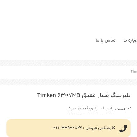
باره ما
تماس با ما
بلبرینگ شیار عمیق Timken 6307MB
بلبرینگ
بلبرینگ شیار عمیق
دسته:
,
کارشناس فروش : 33902846-021