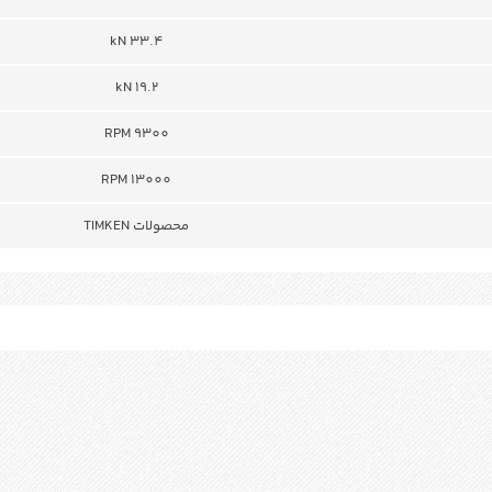
kN 33.4
kN 19.2
RPM 9300
RPM 13000
محصولات TIMKEN