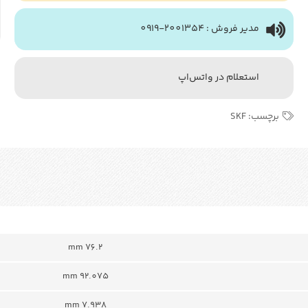
مدیر فروش : 2001354-0919
استعلام در واتس‌اپ
برچسب:
SKF
76.2 mm
92.075 mm
7.938 mm