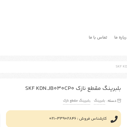
باره ما
تماس با ما
بلبرینگ مقطع نازک SKF KDN.JB030CP0
بلبرینگ
بلبرینگ مقطع نازک
دسته:
,
کارشناس فروش : 33902846-021