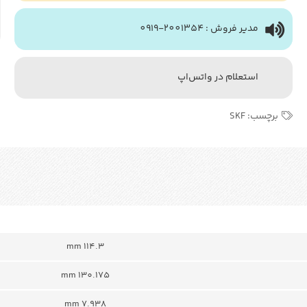
مدیر فروش : 2001354-0919
استعلام در واتس‌اپ
برچسب:
SKF
114.3 mm
130.175 mm
7.938 mm