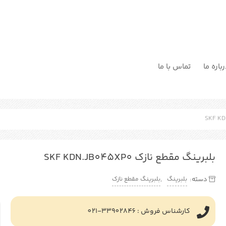
باره ما
تماس با ما
بلبرینگ مقطع نازک SKF KDN.JB045XP0
بلبرینگ
بلبرینگ مقطع نازک
دسته:
,
کارشناس فروش : 33902846-021