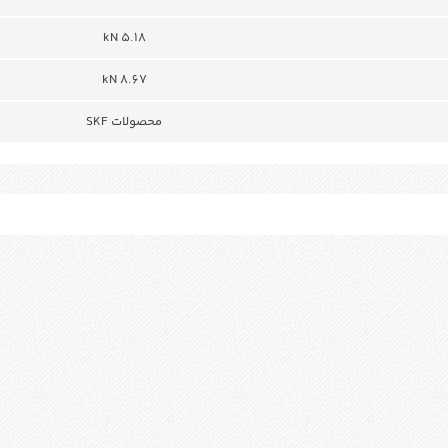
5.18 kN
8.67 kN
محصولات SKF