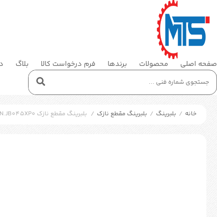
صفحه اصلی
محصولات
برندها
فرم درخواست کالا
بلاگ
در
خانه
/
بلبرینگ
/
بلبرینگ مقطع نازک
/
بلبرینگ مقطع نازک SKF KDN.JB045XP0