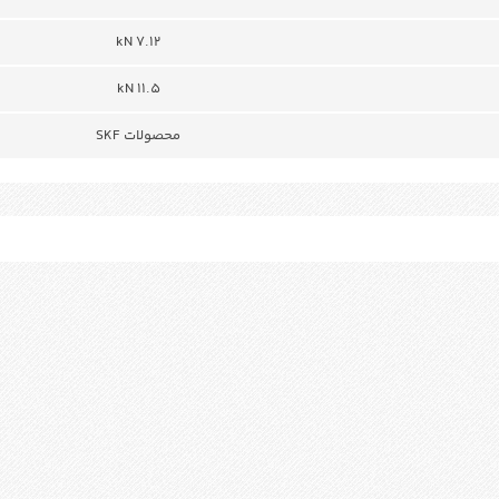
7.12 kN
11.5 kN
محصولات SKF