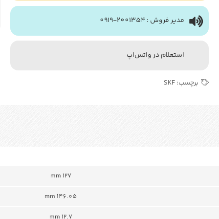
مدیر فروش : 2001354-0919
استعلام در واتس‌اپ
برچسب:
SKF
127 mm
146.05 mm
12.7 mm