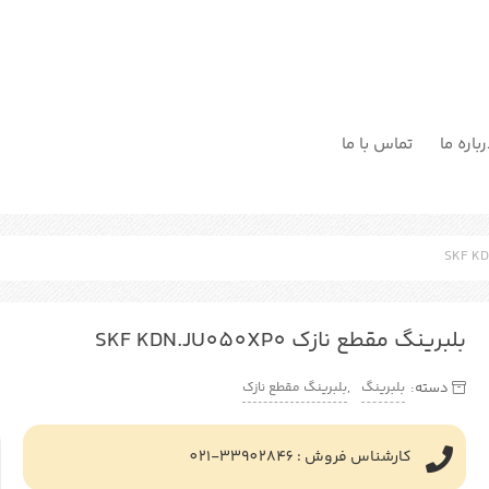
باره ما
تماس با ما
بلبرینگ مقطع نازک SKF KDN.JU050XP0
بلبرینگ
بلبرینگ مقطع نازک
دسته:
,
کارشناس فروش : 33902846-021