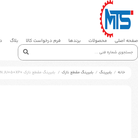
صفحه اصلی
محصولات
برندها
فرم درخواست کالا
بلاگ
در
خانه
/
بلبرینگ
/
بلبرینگ مقطع نازک
/
بلبرینگ مقطع نازک SKF KDN.JU050XP0