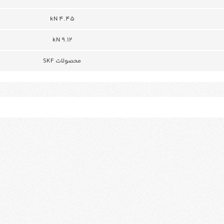
4.45 kN
9.12 kN
محصولات SKF