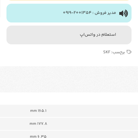
مدیر فروش : 2001354-0919
استعلام در واتس‌اپ
برچسب:
SKF
165.1 mm
177.8 mm
6.35 mm