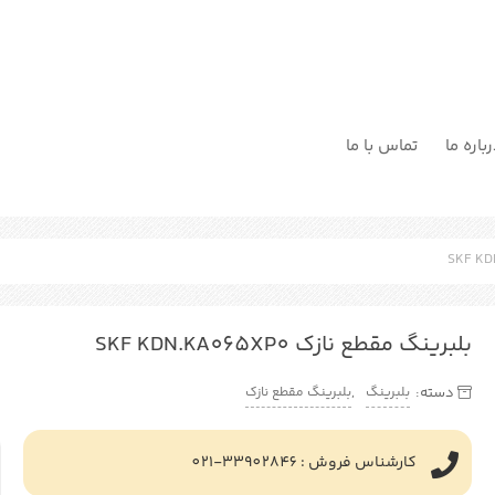
باره ما
تماس با ما
بلبرینگ مقطع نازک SKF KDN.KA065XP0
بلبرینگ
بلبرینگ مقطع نازک
دسته:
,
کارشناس فروش : 33902846-021