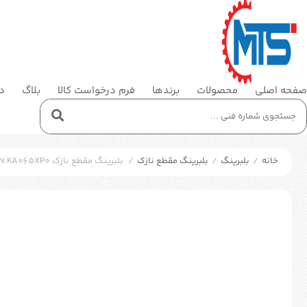
صفحه اصلی
محصولات
برندها
فرم درخواست کالا
بلاگ
در
خانه
/
بلبرینگ
/
بلبرینگ مقطع نازک
/
بلبرینگ مقطع نازک SKF KDN.KA065XP0