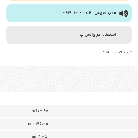
مدیر فروش : 2001354-0919
استعلام در واتس‌اپ
برچسب:
SKF
107.95 mm
146.05 mm
19.05 mm