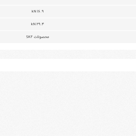
16.9 kN
29.4 kN
محصولات SKF