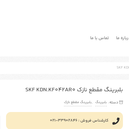
باره ما
تماس با ما
بلبرینگ مقطع نازک SKF KDN.KF042AR0
بلبرینگ
بلبرینگ مقطع نازک
دسته:
,
کارشناس فروش : 33902846-021