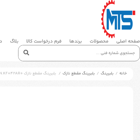
صفحه اصلی
محصولات
برندها
فرم درخواست کالا
بلاگ
در
خانه
/
بلبرینگ
/
بلبرینگ مقطع نازک
/
بلبرینگ مقطع نازک SKF KDN.KF042AR0