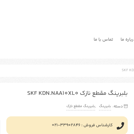
باره ما
تماس با ما
بلبرینگ مقطع نازک SKF KDN.NAA10XL0
بلبرینگ
بلبرینگ مقطع نازک
دسته:
,
کارشناس فروش : 33902846-021