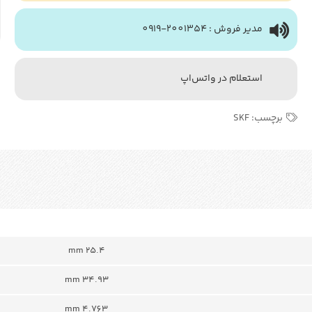
مدیر فروش : 2001354-0919
استعلام در واتس‌اپ
برچسب:
SKF
25.4 mm
34.93 mm
4.763 mm