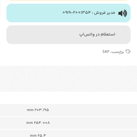
مدیر فروش : 2001354-0919
استعلام در واتس‌اپ
برچسب:
SKF
203.195 mm
254.008 mm
25.4 mm