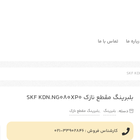
باره ما
تماس با ما
بلبرینگ مقطع نازک SKF KDN.NG080XP0
بلبرینگ
بلبرینگ مقطع نازک
دسته:
,
کارشناس فروش : 33902846-021