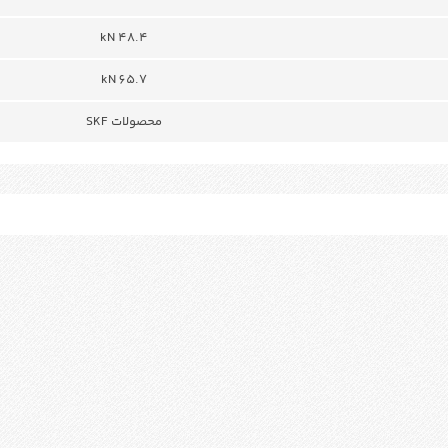
48.4 kN
65.7 kN
محصولات SKF