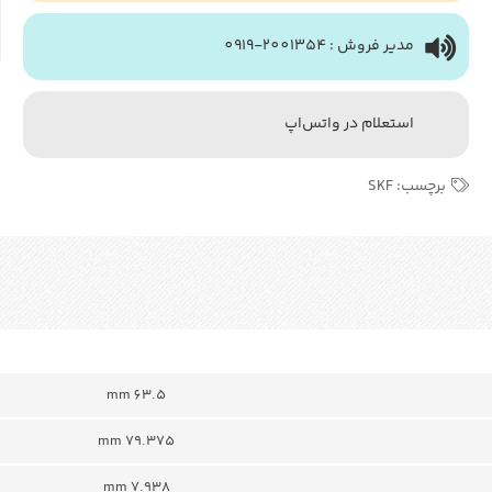
مدیر فروش : 2001354-0919
استعلام در واتس‌اپ
برچسب:
SKF
63.5 mm
79.375 mm
7.938 mm