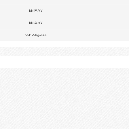
3.77 kN
5.07 kN
محصولات SKF