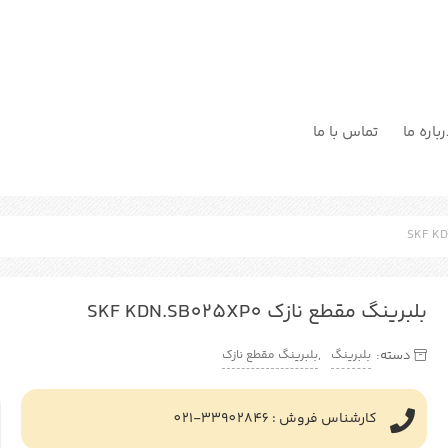
باره ما
تماس با ما
بلبرینگ مقطع نازک SKF KDN.SB025XP0
بلبرینگ
بلبرینگ مقطع نازک
دسته:
,
کارشناس فروش : 33902846-021