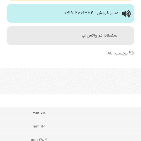
مدیر فروش : 2001354-0919
استعلام در واتس‌اپ
برچسب:
FAG
mm 75
mm 110
28.3 mm