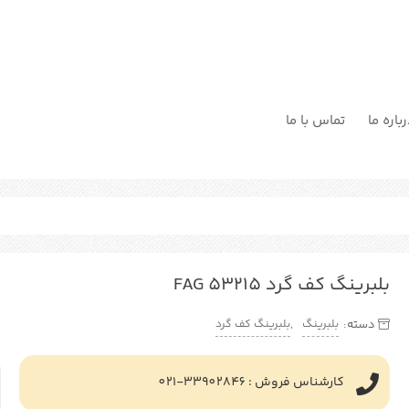
باره ما
تماس با ما
بلبرینگ کف گرد FAG 53215
بلبرینگ
بلبرینگ کف گرد
دسته:
,
کارشناس فروش : 33902846-021