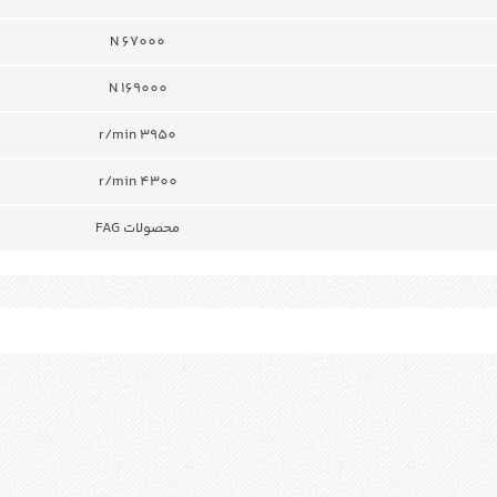
N 67000
N 169000
r/min 3950
r/min 4300
محصولات FAG