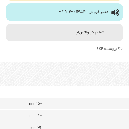
مدیر فروش : 2001354-0919
استعلام در واتس‌اپ
برچسب:
SKF
150 mm
190 mm
31 mm