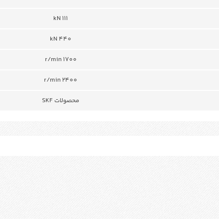
111 kN
440 kN
r/min 1700
r/min 2400
محصولات SKF