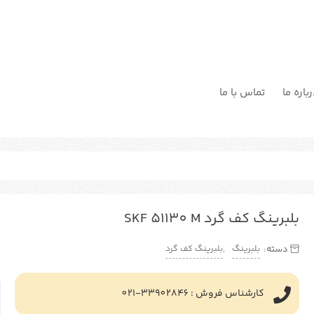
باره ما
تماس با ما
بلبرینگ کف گرد SKF 51130 M
بلبرینگ
بلبرینگ کف گرد
دسته:
,
کارشناس فروش : 33902846-021