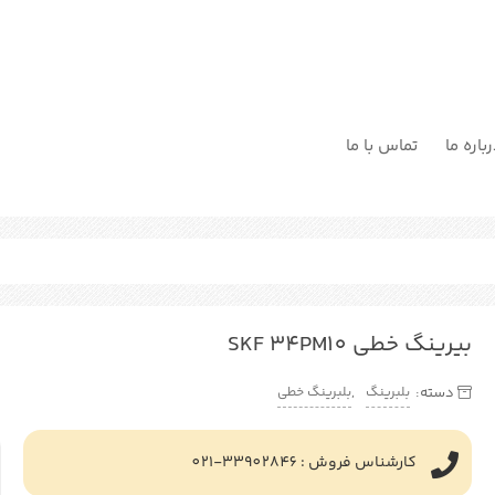
باره ما
تماس با ما
بیرینگ خطی SKF 34PM10
بلبرینگ
بلبرینگ خطی
دسته:
,
کارشناس فروش : 33902846-021