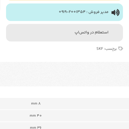
مدیر فروش : 2001354-0919
استعلام در واتس‌اپ
برچسب:
SKF
8 mm
40 mm
mm 36