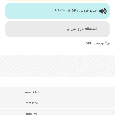
مدیر فروش : 2001354-0919
استعلام در واتس‌اپ
برچسب:
SKF
165.1 mm
320 mm
136 mm