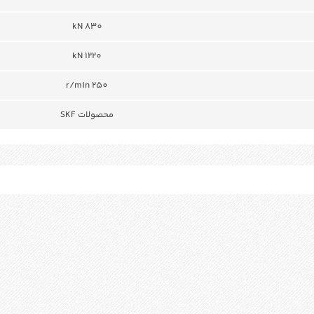
830 kN
1220 kN
250 r/min
محصولات SKF