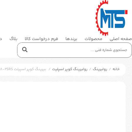
صفحه اصلی
محصولات
برندها
فرم درخواست کالا
بلاگ
در
خانه
/
رولبرینگ
/
رولبرینگ کوپر اسپلیت
/
بیرینگ کوپر اسپیلت SKF COP.222S608-2SRS