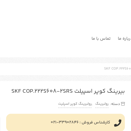
باره ما
تماس با ما
بیرینگ کوپر اسپیلت SKF COP.222S608-2SRS
رولبرینگ
رولبرینگ کوپر اسپلیت
دسته:
,
کارشناس فروش : 33902846-021