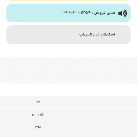
مدیر فروش : 2001354-0919
استعلام در واتس‌اپ
110
mm 15
3M