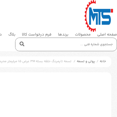
صفحه اصلی
محصولات
برندها
فرم درخواست کالا
بلاگ
در
خانه
/
پولی و تسمه
/
تسمه تایمینگ حلقه بسته 3M عرض 15 میلیمتر محیط 330 میلیمتر