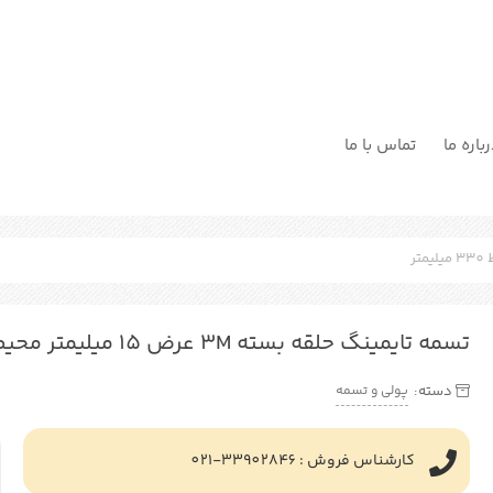
باره ما
تماس با ما
تسمه تایمینگ حلقه بسته 3M عرض 15 میلیمتر محیط 330 میلیمتر
پولی و تسمه
دسته:
کارشناس فروش : 33902846-021