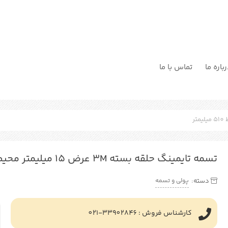
باره ما
تماس با ما
تسمه تایمینگ حلقه بسته 3M عرض 15 میلیمتر محیط 510 میلیمتر
پولی و تسمه
دسته:
کارشناس فروش : 33902846-021