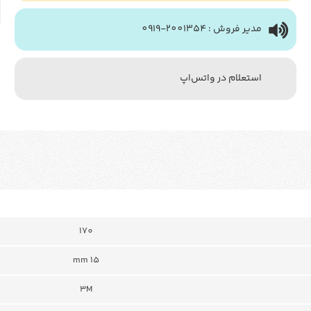
مدیر فروش : 2001354-0919
استعلام در واتس‌اپ
170
mm 15
3M