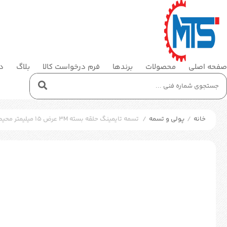
صفحه اصلی
محصولات
برندها
فرم درخواست کالا
بلاگ
در
خانه
/
پولی و تسمه
/
تسمه تایمینگ حلقه بسته 3M عرض 15 میلیمتر محیط 510 میلیمتر