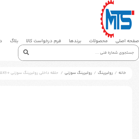
صفحه اصلی
محصولات
برندها
فرم درخواست کالا
بلاگ
در
خانه
/
رولبرینگ
/
رولبرینگ سوزنی
/
حلقه داخلی رولبرینگ سوزنی SKF IR 240X265X60