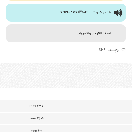
مدیر فروش : 2001354-0919
استعلام در واتس‌اپ
برچسب:
SKF
240 mm
265 mm
60 mm