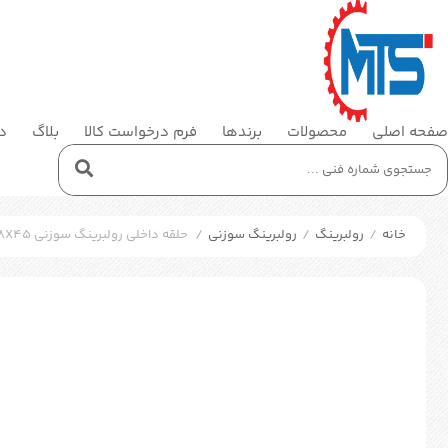
صفحه اصلی
محصولات
برندها
فرم درخواست کالا
بلاگ
در
خانه
/
رولبرینگ
/
رولبرینگ سوزنی
/
حلقه داخلی رولبرینگ سوزنی SKF IR 60X68X45