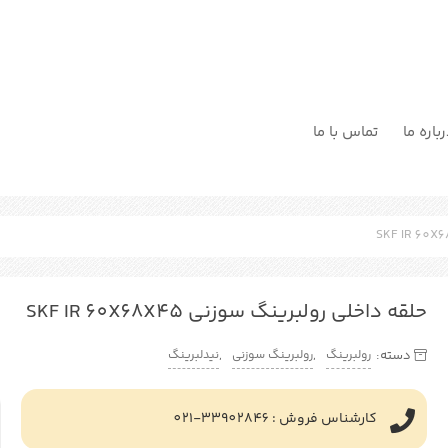
باره ما
تماس با ما
حلقه داخلی رولبرینگ سوزنی SKF IR 60X68X45
رولبرینگ
رولبرینگ سوزنی
نیدلبرینگ
دسته:
,
,
کارشناس فروش : 33902846-021