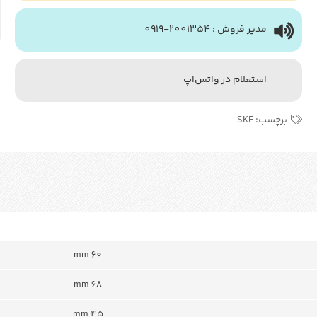
مدیر فروش : 2001354-0919
استعلام در واتس‌اپ
برچسب:
SKF
60 mm
68 mm
45 mm