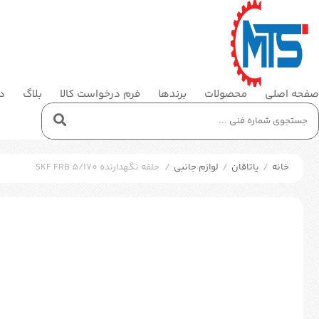
صفحه اصلی
محصولات
برندها
فرم درخواست کالا
بلاگ
در
خانه
/
یاتاقان
/
لوازم جانبی
/
حلقه نگهدارنده SKF FRB 5/170