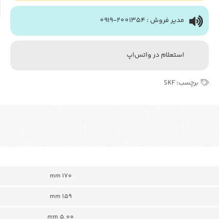
مدیر فروش : 2001354-0919
استعلام در واتس‌اپ
برچسب:
SKF
170 mm
159 mm
5.00 mm