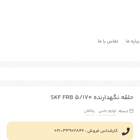
باره ما
تماس با ما
حلقه نگهدارنده SKF FRB 5/170
لوازم جانبی
یاتاقان
دسته:
,
کارشناس فروش : 33902846-021