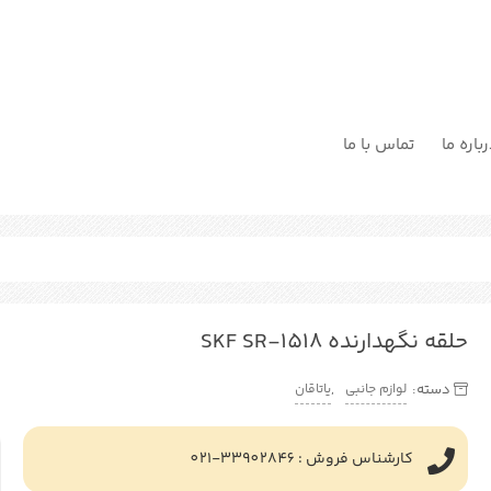
باره ما
تماس با ما
حلقه نگهدارنده SKF SR-1518
لوازم جانبی
یاتاقان
دسته:
,
کارشناس فروش : 33902846-021