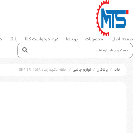
صفحه اصلی
محصولات
برندها
فرم درخواست کالا
بلاگ
در
خانه
/
یاتاقان
/
لوازم جانبی
/
حلقه نگهدارنده SKF SR-1518