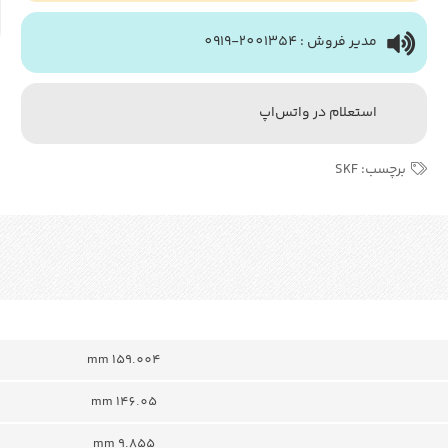
مدیر فروش : 2001354-0919
استعلام در واتس‌اپ
برچسب:
SKF
159.004 mm
146.05 mm
9.855 mm