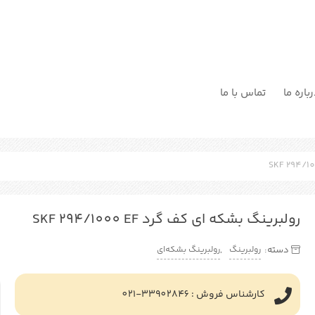
باره ما
تماس با ما
رولبرینگ بشکه ای کف گرد SKF 294/1000 EF
رولبرینگ
رولبرینگ بشکه‌ای
دسته:
,
کارشناس فروش : 33902846-021