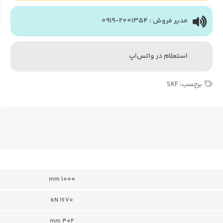
مدیر فروش : 2001354-0919
استعلام در واتس‌اپ
برچسب:
SKF
mm 1000
1670 kN
402 mm