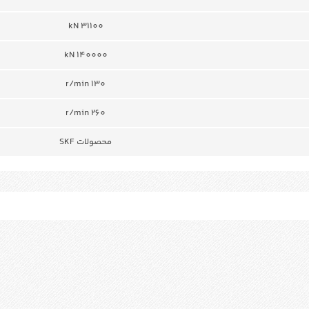
31100 kN
140000 kN
130 r/min
260 r/min
محصولات SKF