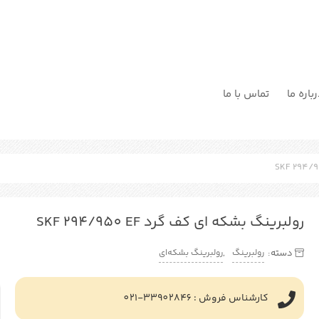
باره ما
تماس با ما
رولبرینگ بشکه ای کف گرد SKF 294/950 EF
رولبرینگ
رولبرینگ بشکه‌ای
دسته:
,
کارشناس فروش : 33902846-021