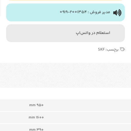
مدیر فروش : 2001354-0919
استعلام در واتس‌اپ
برچسب:
SKF
950 mm
1600 mm
390 mm