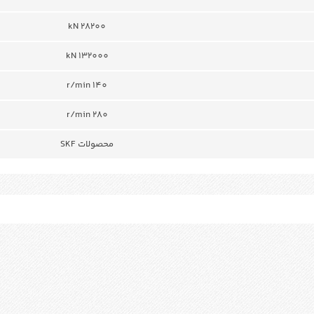
28200 kN
132000 kN
140 r/min
280 r/min
محصولات SKF