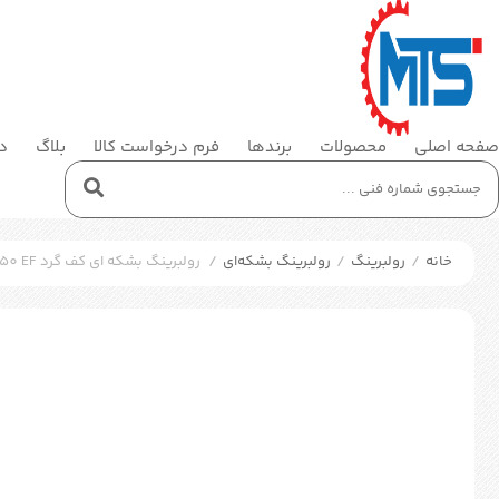
صفحه اصلی
محصولات
برندها
فرم درخواست کالا
بلاگ
در
خانه
/
رولبرینگ
/
رولبرینگ بشکه‌ای
/
رولبرینگ بشکه ای کف گرد SKF 294/950 EF