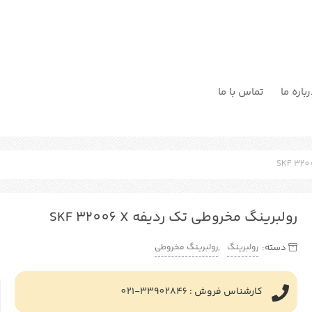
باره ما
تماس با ما
رولبرینگ مخروطی تک ردیفه SKF 32006 X
رولبرینگ
رولبرینگ مخروطی
دسته:
,
کارشناس فروش : 33902846-021