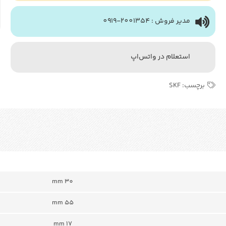
مدیر فروش : 2001354-0919
استعلام در واتس‌اپ
برچسب:
SKF
mm 30
mm 55
mm 17