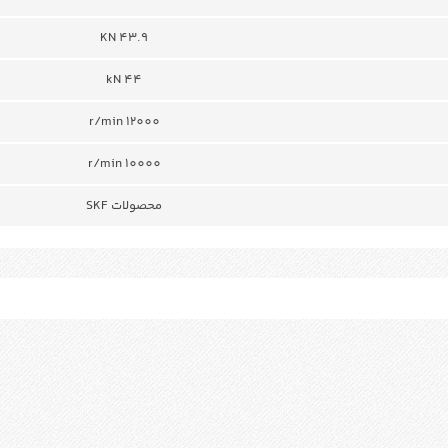
KN 43.9
kN 44
r/min 12000
r/min 10000
محصولات SKF