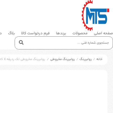
صفحه اصلی
محصولات
برندها
فرم درخواست کالا
بلاگ
در
خانه
/
رولبرینگ
/
رولبرینگ مخروطی
/
رولبرینگ مخروطی تک ردیفه SKF 32006 X