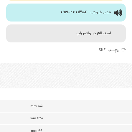
مدیر فروش : 2001354-0919
استعلام در واتس‌اپ
برچسب:
SKF
85 mm
130 mm
66 mm