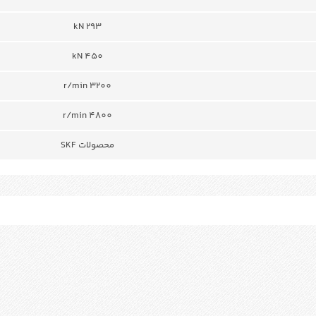
293 kN
450 kN
r/min 3200
r/min 4800
محصولات SKF