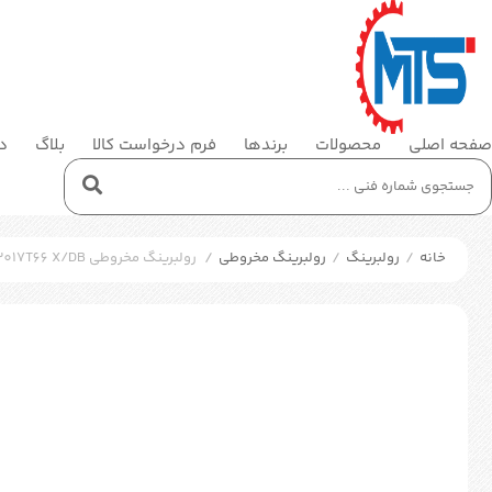
صفحه اصلی
محصولات
برندها
فرم درخواست کالا
بلاگ
در
خانه
/
رولبرینگ
/
رولبرینگ مخروطی
/
رولبرینگ مخروطی SKF 32017T66 X/DB