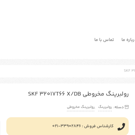
باره ما
تماس با ما
رولبرینگ مخروطی SKF 32017T66 X/DB
رولبرینگ
رولبرینگ مخروطی
دسته:
,
کارشناس فروش : 33902846-021