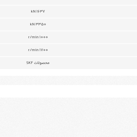
1637 kN
3350 kN
r/min 1000
r/min 1700
محصولات SKF