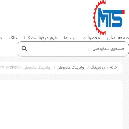
صفحه اصلی
محصولات
برندها
فرم درخواست کالا
بلاگ
در
خانه
/
رولبرینگ
/
رولبرینگ مخروطی
/
رولبرینگ مخروطی SKF 32044 X/DFC720