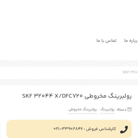
باره ما
تماس با ما
رولبرینگ مخروطی SKF 32044 X/DFC720
رولبرینگ
رولبرینگ مخروطی
دسته:
,
کارشناس فروش : 33902846-021