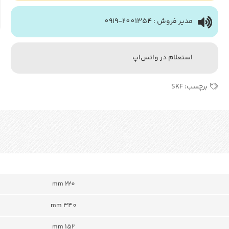
مدیر فروش : 2001354-0919
استعلام در واتس‌اپ
برچسب:
SKF
220 mm
340 mm
152 mm