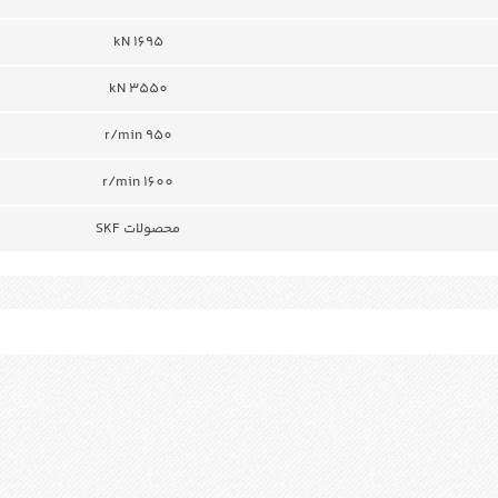
1695 kN
kN 3550
950 r/min
r/min 1600
محصولات SKF