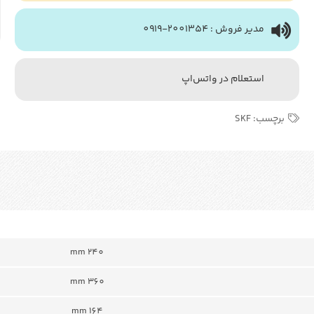
مدیر فروش : 2001354-0919
استعلام در واتس‌اپ
برچسب:
SKF
240 mm
360 mm
164 mm