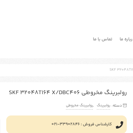
باره ما
تماس با ما
رولبرینگ مخروطی SKF 32048T164 X/DBC406
رولبرینگ
رولبرینگ مخروطی
دسته:
,
کارشناس فروش : 33902846-021