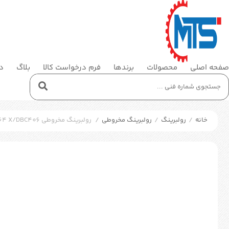
صفحه اصلی
محصولات
برندها
فرم درخواست کالا
بلاگ
در
خانه
/
رولبرینگ
/
رولبرینگ مخروطی
/
رولبرینگ مخروطی SKF 32048T164 X/DBC406