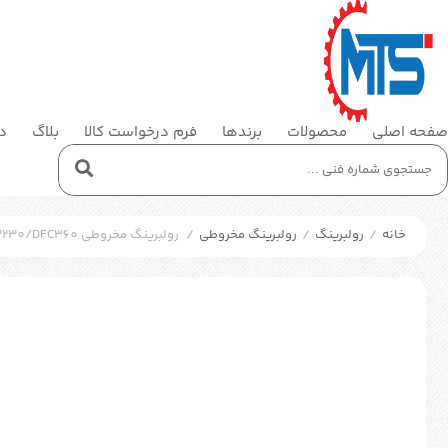
صفحه اصلی
محصولات
برندها
فرم درخواست کالا
بلاگ
در
خانه
/
رولبرینگ
/
رولبرینگ مخروطی
/
رولبرینگ مخروطی SKF 32230/DFC360