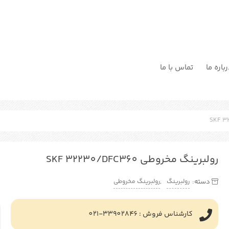
باره ما
تماس با ما
رولبرینگ مخروطی SKF 32230/DFC360
رولبرینگ
رولبرینگ مخروطی
دسته:
,
کارشناس فروش : 33902846-021