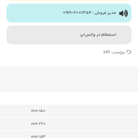
مدیر فروش : 2001354-0919
استعلام در واتس‌اپ
برچسب:
SKF
150 mm
270 mm
154 mm