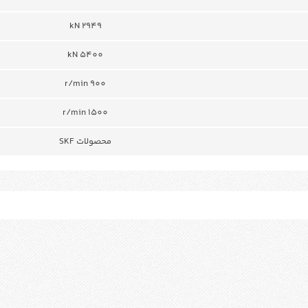
2949 kN
5400 kN
900 r/min
r/min 1500
محصولات SKF