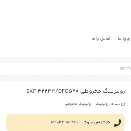
باره ما
تماس با ما
رولبرینگ مخروطی SKF 32244/DFC520
رولبرینگ
رولبرینگ مخروطی
دسته:
,
کارشناس فروش : 33902846-021