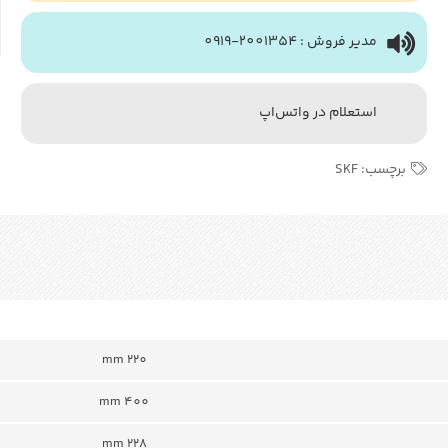
مدیر فروش : 2001354-0919
استعلام در واتس‌اپ
برچسب:
SKF
220 mm
400 mm
228 mm