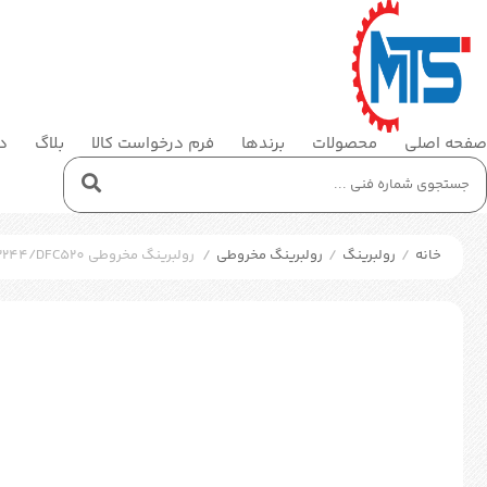
صفحه اصلی
محصولات
برندها
فرم درخواست کالا
بلاگ
در
خانه
/
رولبرینگ
/
رولبرینگ مخروطی
/
رولبرینگ مخروطی SKF 32244/DFC520